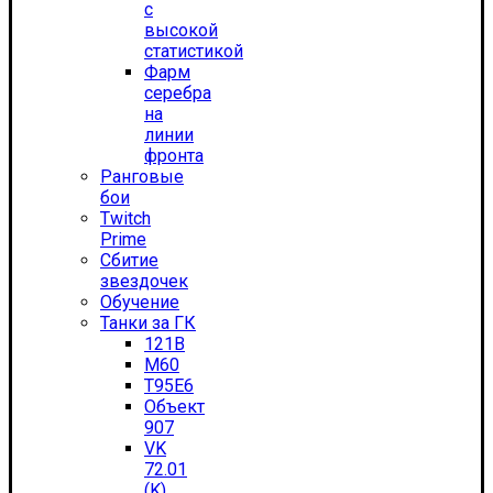
с
высокой
статистикой
Фарм
серебра
на
линии
фронта
Ранговые
бои
Twitch
Prime
Сбитие
звездочек
Обучение
Танки за ГК
121B
M60
T95E6
Объект
907
VK
72.01
(K)