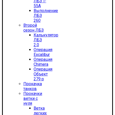
ЛБЗ T-
55А
Выполнение
ЛБЗ
260
Второй
сезон ЛБЗ
Калькулятор
ЛБЗ
2.0
Операция
Excalibur
Операция
Chimera
Операция
Объект
279 р
Прокачка
танков
Прокачки
ветки с
нуля
Ветка
легких