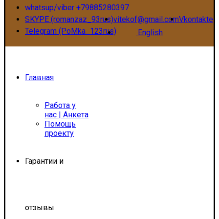
whatsup/viber +79885280397
SKYPE (romanzaz_93rus)
vitekof@gmail.com
Vkontakte
Telegram (PoMka_123rus)
English
Главная
Работа у
нас | Анкета
Помощь
проекту
Гарантии и
отзывы