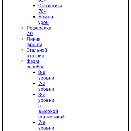
65+
Статистика
70+
Бои на
урон
Рефералка
2.0
Линия
фронта
Стальной
охотник
Фарм
серебра
8-е
уровни
7-е
уровни
8-е
уровни
с
высокой
статистикой
7-е
уровни