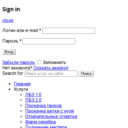
Sign in
close
Логин или e-mail
*
Пароль
*
Вход
Забыли пароль
Запомнить
Нет аккаунта?
Создать аккаунт
Search for:
Поиск
Главная
Услуги
ЛБЗ 1.0
ЛБЗ 2.0
Прокачка танков
Прокачка ветки с нуля
Отличительные отметки
Фарм серебра
Получение мастера