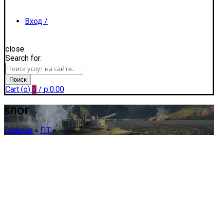
Вход /
close
Search for:
Регистрация
Поиск
Cart (
o
)
0
/
р.
0.00
БЛОГ
Главная
»
ПТ
»