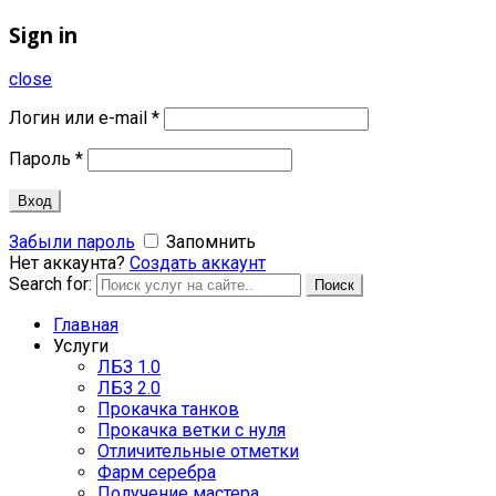
Sign in
close
Логин или e-mail
*
Пароль
*
Вход
Забыли пароль
Запомнить
Нет аккаунта?
Создать аккаунт
Search for:
Поиск
Главная
Услуги
ЛБЗ 1.0
ЛБЗ 2.0
Прокачка танков
Прокачка ветки с нуля
Отличительные отметки
Фарм серебра
Получение мастера