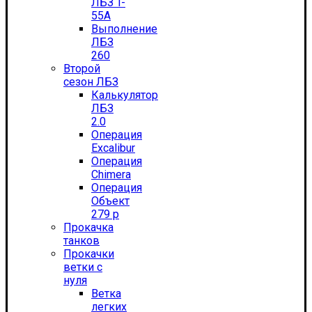
ЛБЗ T-
55А
Выполнение
ЛБЗ
260
Второй
сезон ЛБЗ
Калькулятор
ЛБЗ
2.0
Операция
Excalibur
Операция
Chimera
Операция
Объект
279 р
Прокачка
танков
Прокачки
ветки с
нуля
Ветка
легких