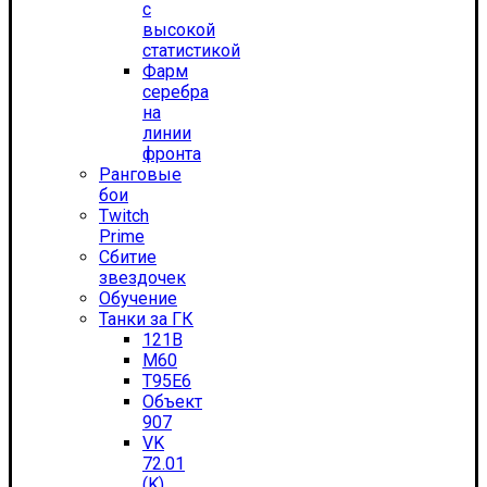
с
высокой
статистикой
Фарм
серебра
на
линии
фронта
Ранговые
бои
Twitch
Prime
Сбитие
звездочек
Обучение
Танки за ГК
121B
M60
T95E6
Объект
907
VK
72.01
(K)