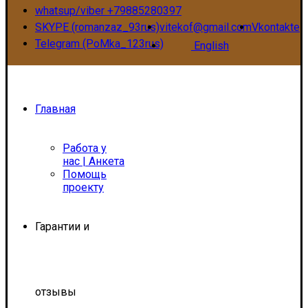
whatsup/viber +79885280397
SKYPE (romanzaz_93rus)
vitekof@gmail.com
Vkontakte
Telegram (PoMka_123rus)
English
Главная
Работа у
нас | Анкета
Помощь
проекту
Гарантии и
отзывы