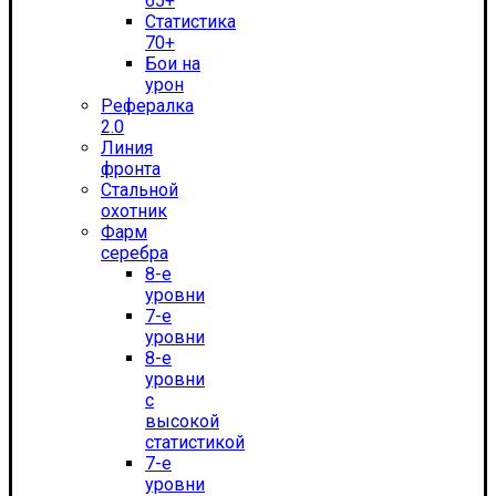
65+
Статистика
70+
Бои на
урон
Рефералка
2.0
Линия
фронта
Стальной
охотник
Фарм
серебра
8-е
уровни
7-е
уровни
8-е
уровни
с
высокой
статистикой
7-е
уровни