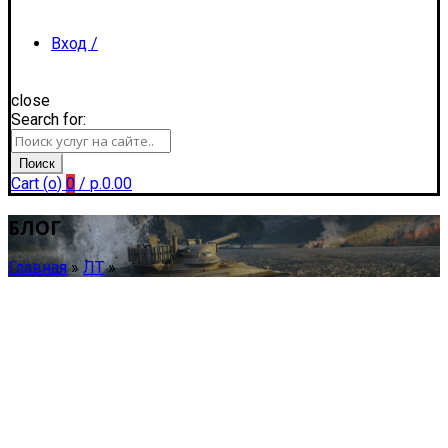
Вход /
close
Search for:
Регистрация
Поиск
Cart (
o
)
0
/
р.
0.00
БЛОГ
Главная
»
ЛТ
»