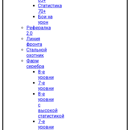
65+
Статистика
70+
Бои на
урон
Рефералка
2.0
Линия
фронта
Стальной
охотник
Фарм
серебра
8-е
уровни
7-е
уровни
8-е
уровни
с
высокой
статистикой
7-е
уровни