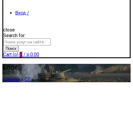
Вход /
close
Search for:
Регистрация
Поиск
Cart (
o
)
0
/
р.
0.00
БЛОГ
Главная
»
СТ
»