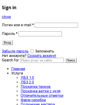
Sign in
close
Логин или e-mail
*
Пароль
*
Вход
Забыли пароль
Запомнить
Нет аккаунта?
Создать аккаунт
Search for:
Поиск
Главная
Услуги
ЛБЗ 1.0
ЛБЗ 2.0
Прокачка танков
Прокачка ветки с нуля
Отличительные отметки
Фарм серебра
Получение мастера