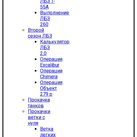
ЛБЗ T-
55А
Выполнение
ЛБЗ
260
Второй
сезон ЛБЗ
Калькулятор
ЛБЗ
2.0
Операция
Excalibur
Операция
Chimera
Операция
Объект
279 р
Прокачка
танков
Прокачки
ветки с
нуля
Ветка
легких