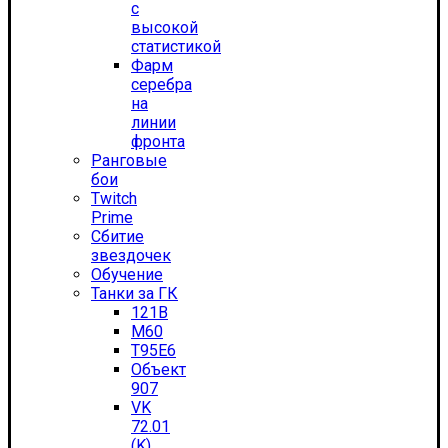
с
высокой
статистикой
Фарм
серебра
на
линии
фронта
Ранговые
бои
Twitch
Prime
Сбитие
звездочек
Обучение
Танки за ГК
121B
M60
T95E6
Объект
907
VK
72.01
(K)