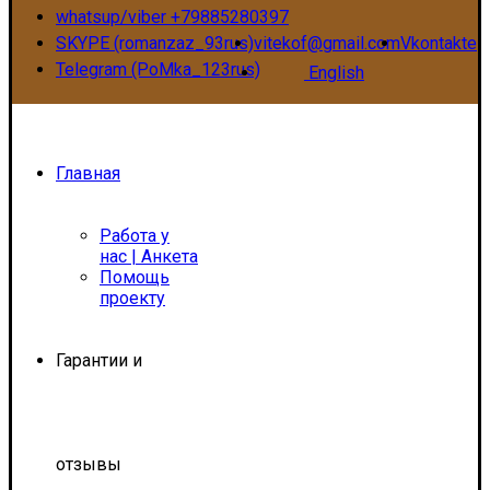
whatsup/viber +79885280397
SKYPE (romanzaz_93rus)
vitekof@gmail.com
Vkontakte
Telegram (PoMka_123rus)
English
Главная
Работа у
нас | Анкета
Помощь
проекту
Гарантии и
отзывы