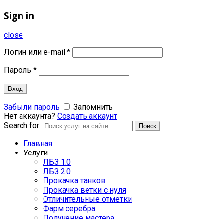
Sign in
close
Логин или e-mail
*
Пароль
*
Вход
Забыли пароль
Запомнить
Нет аккаунта?
Создать аккаунт
Search for:
Поиск
Главная
Услуги
ЛБЗ 1.0
ЛБЗ 2.0
Прокачка танков
Прокачка ветки с нуля
Отличительные отметки
Фарм серебра
Получение мастера