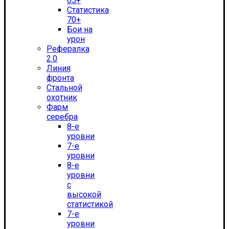
65+
Статистика
70+
Бои на
урон
Рефералка
2.0
Линия
фронта
Стальной
охотник
Фарм
серебра
8-е
уровни
7-е
уровни
8-е
уровни
с
высокой
статистикой
7-е
уровни