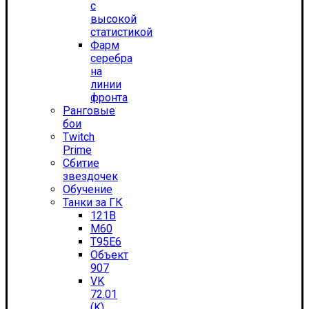
с
высокой
статистикой
Фарм
серебра
на
линии
фронта
Ранговые
бои
Twitch
Prime
Сбитие
звездочек
Обучение
Танки за ГК
121B
M60
T95E6
Объект
907
VK
72.01
(K)