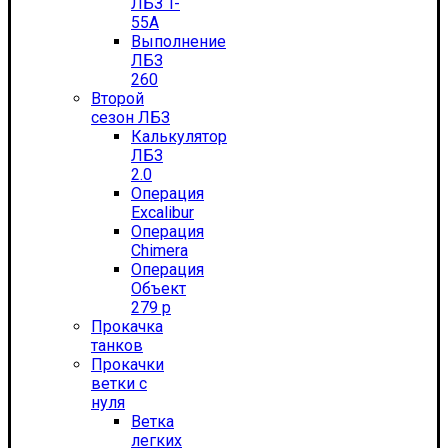
ЛБЗ T-
55А
Выполнение
ЛБЗ
260
Второй
сезон ЛБЗ
Калькулятор
ЛБЗ
2.0
Операция
Excalibur
Операция
Chimera
Операция
Объект
279 р
Прокачка
танков
Прокачки
ветки с
нуля
Ветка
легких