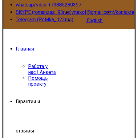
whatsup/viber +79885280397
SKYPE (romanzaz_93rus)
vitekof@gmail.com
Vkontakte
Telegram (PoMka_123rus)
English
Главная
Работа у
нас | Анкета
Помощь
проекту
Гарантии и
отзывы