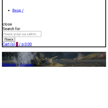
Вход /
close
Search for:
Регистрация
Поиск
Cart (
o
)
0
/
р.
0.00
БЛОГ
Главная
»
Альянс
»