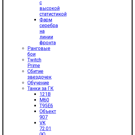
с
высокой
статистикой
Фарм
серебра
на
линии
фронта
Ранговые
бои
Twitch
Prime
Сбитие
звездочек
Обучение
Танки за ГК
121B
M60
T95E6
Объект
907
VK
72.01
(K)