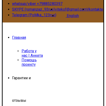
whatsup/viber +79885280397
SKYPE (romanzaz_93rus)
vitekof@gmail.com
Vkontakte
Telegram (PoMka_123rus)
English
Главная
Работа у
нас | Анкета
Помощь
проекту
Гарантии и
отзывы