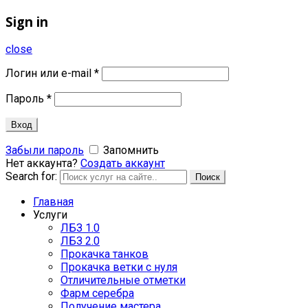
Sign in
close
Логин или e-mail
*
Пароль
*
Вход
Забыли пароль
Запомнить
Нет аккаунта?
Создать аккаунт
Search for:
Поиск
Главная
Услуги
ЛБЗ 1.0
ЛБЗ 2.0
Прокачка танков
Прокачка ветки с нуля
Отличительные отметки
Фарм серебра
Получение мастера