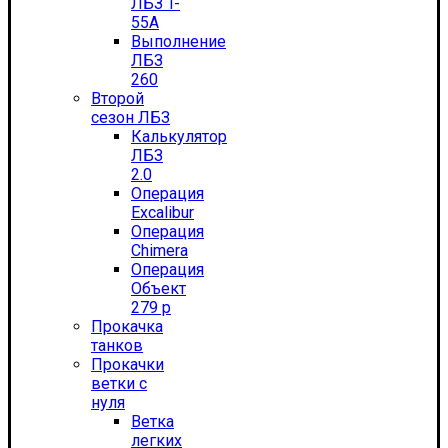
ЛБЗ T-
55А
Выполнение
ЛБЗ
260
Второй
сезон ЛБЗ
Калькулятор
ЛБЗ
2.0
Операция
Excalibur
Операция
Chimera
Операция
Объект
279 р
Прокачка
танков
Прокачки
ветки с
нуля
Ветка
легких