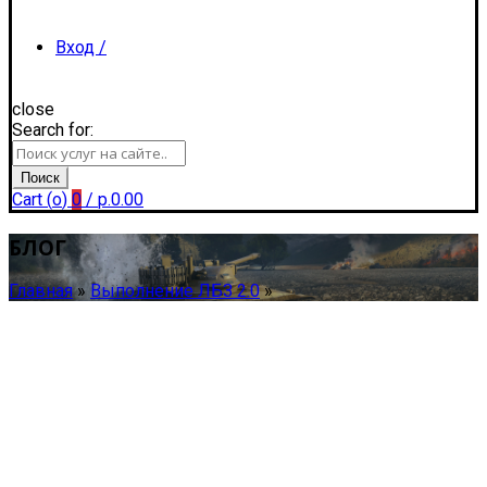
Вход /
close
Search for:
Регистрация
Поиск
Cart (
o
)
0
/
р.
0.00
БЛОГ
Главная
»
Выполнение ЛБЗ 2.0
»