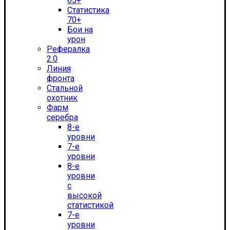
65+
Статистика
70+
Бои на
урон
Рефералка
2.0
Линия
фронта
Стальной
охотник
Фарм
серебра
8-е
уровни
7-е
уровни
8-е
уровни
с
высокой
статистикой
7-е
уровни