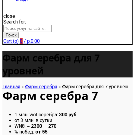
close
Search for:
Регистрация
Поиск
Cart (
o
)
0
/
р.
0.00
Фарм серебра для 7
уровней
Главная
»
Фарм серебра
»
Фарм серебра для 7 уровней
Фарм серебра 7
1 млн. wot серебра:
300 руб.
от 3 млн. в сутки
WN8:
~ 2300 — 270
% побед:
от 55