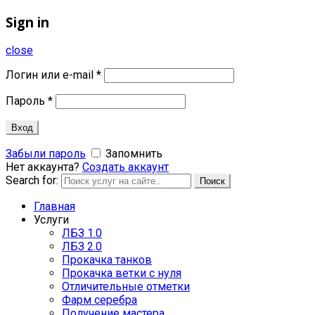
Sign in
close
Логин или e-mail
*
Пароль
*
Вход
Забыли пароль
Запомнить
Нет аккаунта?
Создать аккаунт
Search for:
Поиск
Главная
Услуги
ЛБЗ 1.0
ЛБЗ 2.0
Прокачка танков
Прокачка ветки с нуля
Отличительные отметки
Фарм серебра
Получение мастера