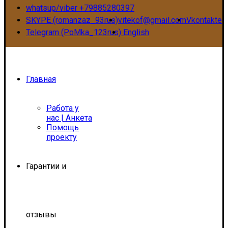
whatsup/viber +79885280397
SKYPE (romanzaz_93rus)
vitekof@gmail.com
Vkontakte
Telegram (PoMka_123rus)
English
Главная
Работа у
нас | Анкета
Помощь
проекту
Гарантии и
отзывы