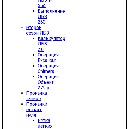
ЛБЗ T-
55А
Выполнение
ЛБЗ
260
Второй
сезон ЛБЗ
Калькулятор
ЛБЗ
2.0
Операция
Excalibur
Операция
Chimera
Операция
Объект
279 р
Прокачка
танков
Прокачки
ветки с
нуля
Ветка
легких