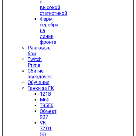
с
высокой
статистикой
Фарм
серебра
на
линии
фронта
Ранговые
бои
Twitch
Prime
Сбитие
звездочек
Обучение
Танки за ГК
121B
M60
T95E6
Объект
907
VK
72.01
(K)