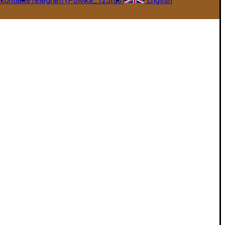
kontakte
Telegram (PoMka_123rus)
English