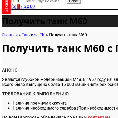
Search for:
Поиск
Cart (
o
)
0
/
р.
0.00
Получить танк M60
Главная
»
Танки за ГК
»
Получить танк M60
Получить танк M60 с
АНОНС
Является глубокой модернизацией М48. В 1957 году начал
Всего было выпущено более 15 000 машин четырёх осн
ТРЕБОВАНИЯ К ВЫПОЛНЕНИЮ
Наличие премиум аккаунта.
Наличие необходимого серебра (При необходимости
По всем вопросам обращайтесь по нашим
контактам
.