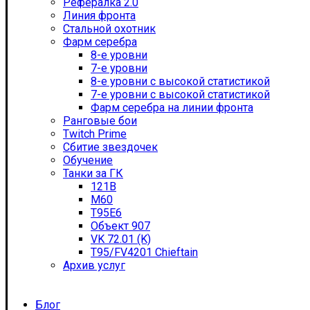
Рефералка 2.0
Линия фронта
Стальной охотник
Фарм серебра
8-е уровни
7-е уровни
8-е уровни с высокой статистикой
7-е уровни с высокой статистикой
Фарм серебра на линии фронта
Ранговые бои
Twitch Prime
Сбитие звездочек
Обучение
Танки за ГК
121B
M60
T95E6
Объект 907
VK 72.01 (K)
T95/FV4201 Chieftain
Архив услуг
Блог