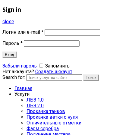
Sign in
close
Логин или e-mail
*
Пароль
*
Вход
Забыли пароль
Запомнить
Нет аккаунта?
Создать аккаунт
Search for:
Поиск
Главная
Услуги
ЛБЗ 1.0
ЛБЗ 2.0
Прокачка танков
Прокачка ветки с нуля
Отличительные отметки
Фарм серебра
Получение мастера