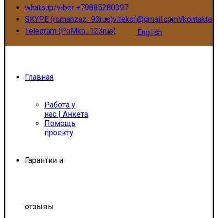
whatsup/viber +79885280397
SKYPE (romanzaz_93rus)
vitekof@gmail.com
Vkontakte
Telegram (PoMka_123rus)
English
Главная
Работа у
нас | Анкета
Помощь
проекту
Гарантии и
отзывы