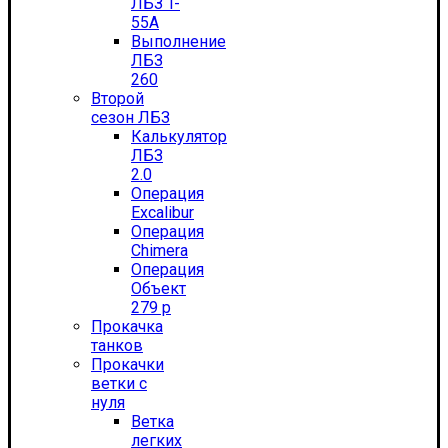
ЛБЗ T-
55А
Выполнение
ЛБЗ
260
Второй
сезон ЛБЗ
Калькулятор
ЛБЗ
2.0
Операция
Excalibur
Операция
Chimera
Операция
Объект
279 р
Прокачка
танков
Прокачки
ветки с
нуля
Ветка
легких