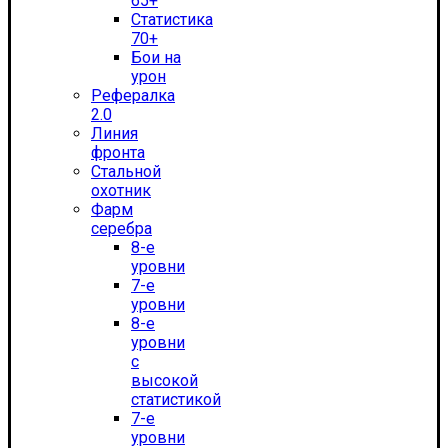
65+
Статистика
70+
Бои на
урон
Рефералка
2.0
Линия
фронта
Стальной
охотник
Фарм
серебра
8-е
уровни
7-е
уровни
8-е
уровни
с
высокой
статистикой
7-е
уровни