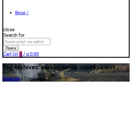
Вход /
close
Search for:
Регистрация
Поиск
Cart (
o
)
0
/
р.
0.00
Tag Archives: калькулятор серебра wot
Главная
»
Страница