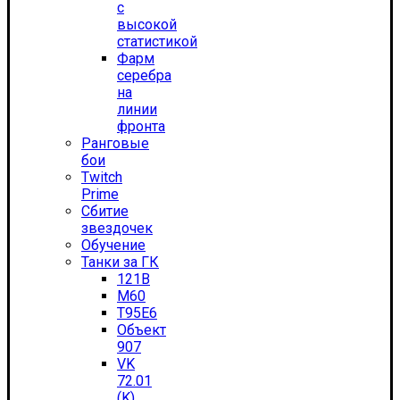
с
высокой
статистикой
Фарм
серебра
на
линии
фронта
Ранговые
бои
Twitch
Prime
Сбитие
звездочек
Обучение
Танки за ГК
121B
M60
T95E6
Объект
907
VK
72.01
(K)