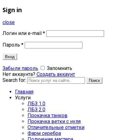
Sign in
close
Логин или e-mail
*
Пароль
*
Вход
Забыли пароль
Запомнить
Нет аккаунта?
Создать аккаунт
Search for:
Поиск
Главная
Услуги
ЛБЗ 1.0
ЛБЗ 2.0
Прокачка танков
Прокачка ветки с нуля
Отличительные отметки
Фарм серебра
Получение мастера