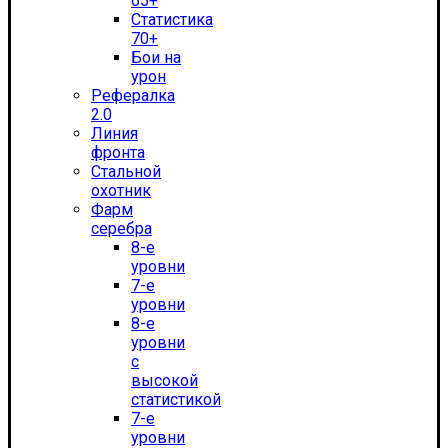
65+
Статистика
70+
Бои на
урон
Рефералка
2.0
Линия
фронта
Стальной
охотник
Фарм
серебра
8-е
уровни
7-е
уровни
8-е
уровни
с
высокой
статистикой
7-е
уровни