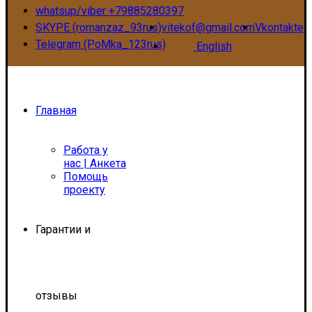
whatsup/viber +79885280397
SKYPE (romanzaz_93rus)
vitekof@gmail.com
Vkontakte
Telegram (PoMka_123rus)
English
Главная
Работа у
нас | Анкета
Помощь
проекту
Гарантии и
отзывы