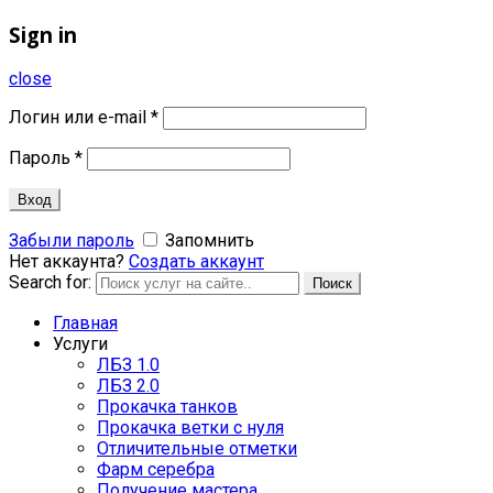
Sign in
close
Логин или e-mail
*
Пароль
*
Вход
Забыли пароль
Запомнить
Нет аккаунта?
Создать аккаунт
Search for:
Поиск
Главная
Услуги
ЛБЗ 1.0
ЛБЗ 2.0
Прокачка танков
Прокачка ветки с нуля
Отличительные отметки
Фарм серебра
Получение мастера