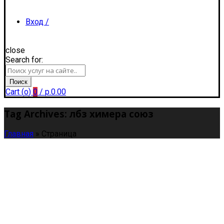
Вход /
close
Search for:
Регистрация
Поиск
Cart (
o
)
0
/
р.
0.00
Tag Archives: лбз химера союз
Главная
»
Страница