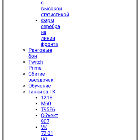
с
высокой
статистикой
Фарм
серебра
на
линии
фронта
Ранговые
бои
Twitch
Prime
Сбитие
звездочек
Обучение
Танки за ГК
121B
M60
T95E6
Объект
907
VK
72.01
(K)