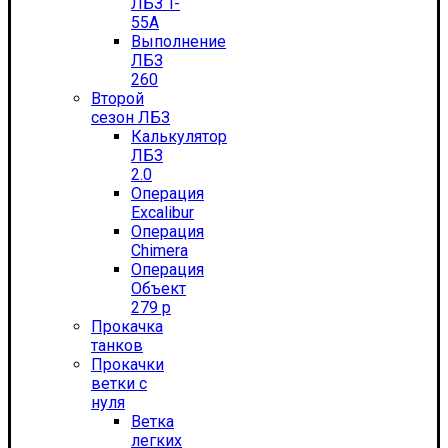
ЛБЗ T-
55А
Выполнение
ЛБЗ
260
Второй
сезон ЛБЗ
Калькулятор
ЛБЗ
2.0
Операция
Excalibur
Операция
Chimera
Операция
Объект
279 р
Прокачка
танков
Прокачки
ветки с
нуля
Ветка
легких