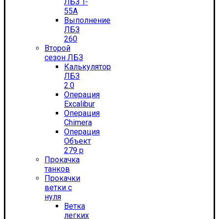
ЛБЗ T-
55А
Выполнение
ЛБЗ
260
Второй
сезон ЛБЗ
Калькулятор
ЛБЗ
2.0
Операция
Excalibur
Операция
Chimera
Операция
Объект
279 р
Прокачка
танков
Прокачки
ветки с
нуля
Ветка
легких