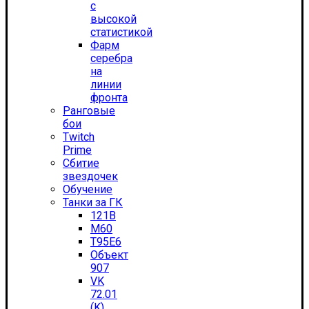
с
высокой
статистикой
Фарм
серебра
на
линии
фронта
Ранговые
бои
Twitch
Prime
Сбитие
звездочек
Обучение
Танки за ГК
121B
M60
T95E6
Объект
907
VK
72.01
(K)