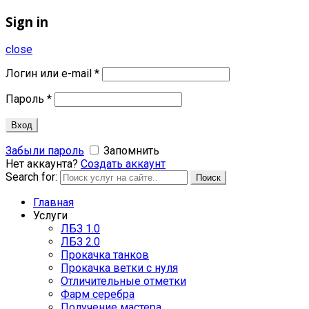
Sign in
close
Логин или e-mail
*
Пароль
*
Вход
Забыли пароль
Запомнить
Нет аккаунта?
Создать аккаунт
Search for:
Поиск
Главная
Услуги
ЛБЗ 1.0
ЛБЗ 2.0
Прокачка танков
Прокачка ветки с нуля
Отличительные отметки
Фарм серебра
Получение мастера