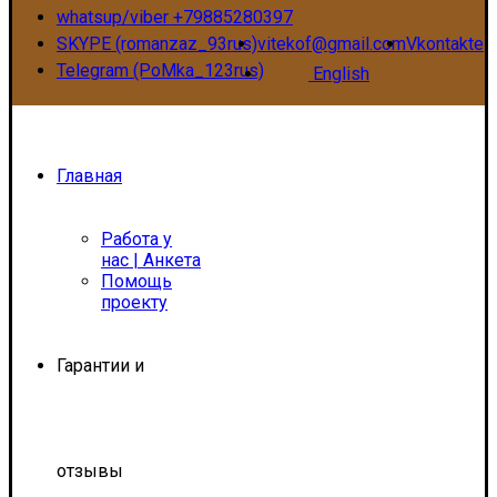
whatsup/viber +79885280397
SKYPE (romanzaz_93rus)
vitekof@gmail.com
Vkontakte
Telegram (PoMka_123rus)
English
Главная
Работа у
нас | Анкета
Помощь
проекту
Гарантии и
отзывы