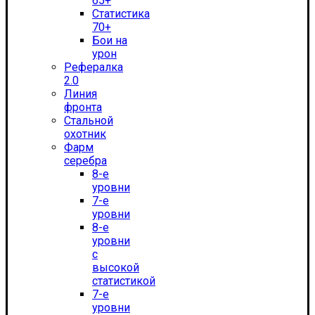
65+
Статистика
70+
Бои на
урон
Рефералка
2.0
Линия
фронта
Стальной
охотник
Фарм
серебра
8-е
уровни
7-е
уровни
8-е
уровни
с
высокой
статистикой
7-е
уровни