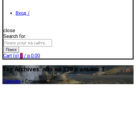
Вход /
close
Search for:
Регистрация
Поиск
Cart (
o
)
0
/
р.
0.00
Tag Archives: лбз на 279 р альянс 3
Главная
»
Страница