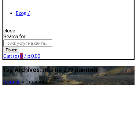
Вход /
close
Search for:
Регистрация
Поиск
Cart (
o
)
0
/
р.
0.00
Tag Archives: лбз на 279 ранний
Главная
»
Страница