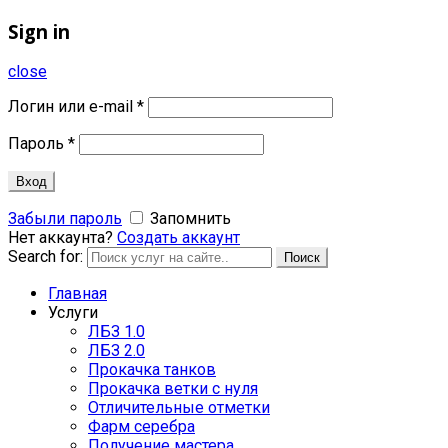
Sign in
close
Логин или e-mail
*
Пароль
*
Вход
Забыли пароль
Запомнить
Нет аккаунта?
Создать аккаунт
Search for:
Поиск
Главная
Услуги
ЛБЗ 1.0
ЛБЗ 2.0
Прокачка танков
Прокачка ветки с нуля
Отличительные отметки
Фарм серебра
Получение мастера