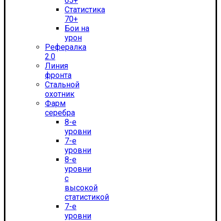
65+
Статистика
70+
Бои на
урон
Рефералка
2.0
Линия
фронта
Стальной
охотник
Фарм
серебра
8-е
уровни
7-е
уровни
8-е
уровни
с
высокой
статистикой
7-е
уровни