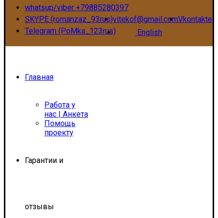
whatsup/viber +79885280397
SKYPE (romanzaz_93rus)
vitekof@gmail.com
Vkontakte
Telegram (PoMka_123rus)
English
Главная
Работа у
нас | Анкета
Помощь
проекту
Гарантии и
отзывы