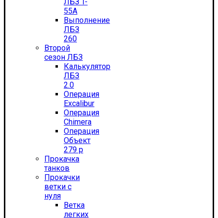
ЛБЗ T-
55А
Выполнение
ЛБЗ
260
Второй
сезон ЛБЗ
Калькулятор
ЛБЗ
2.0
Операция
Excalibur
Операция
Chimera
Операция
Объект
279 р
Прокачка
танков
Прокачки
ветки с
нуля
Ветка
легких