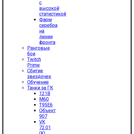
с
высокой
статистикой
Фарм
серебра
на
линии
фронта
Ранговые
бои
Twitch
Prime
Сбитие
звездочек
Обучение
Танки за ГК
121B
M60
T95E6
Объект
907
VK
72.01
(K)