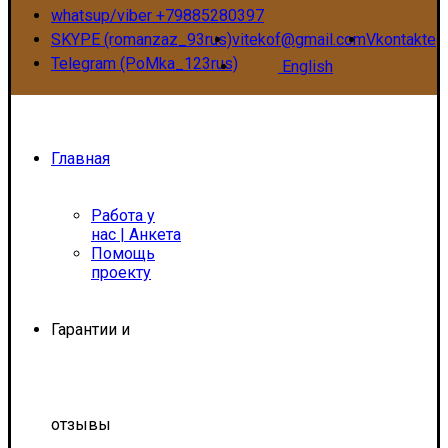
whatsup/viber +79885280397
SKYPE (romanzaz_93rus)
vitekof@gmail.com
Vkontakte
Telegram (PoMka_123rus)
English
Главная
Работа у
нас | Анкета
Помощь
проекту
Гарантии и
отзывы