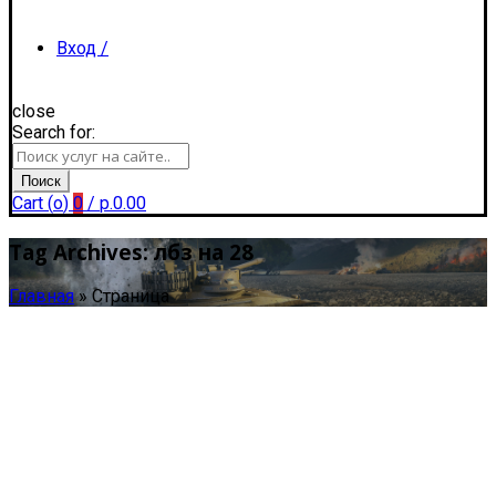
Вход /
close
Search for:
Регистрация
Поиск
Cart (
o
)
0
/
р.
0.00
Tag Archives: лбз на 28
Главная
»
Страница