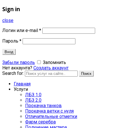
Sign in
close
Логин или e-mail
*
Пароль
*
Вход
Забыли пароль
Запомнить
Нет аккаунта?
Создать аккаунт
Search for:
Поиск
Главная
Услуги
ЛБЗ 1.0
ЛБЗ 2.0
Прокачка танков
Прокачка ветки с нуля
Отличительные отметки
Фарм серебра
Получение мастера