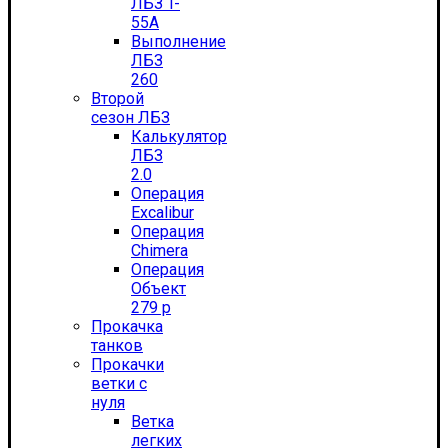
ЛБЗ T-
55А
Выполнение
ЛБЗ
260
Второй
сезон ЛБЗ
Калькулятор
ЛБЗ
2.0
Операция
Excalibur
Операция
Chimera
Операция
Объект
279 р
Прокачка
танков
Прокачки
ветки с
нуля
Ветка
легких