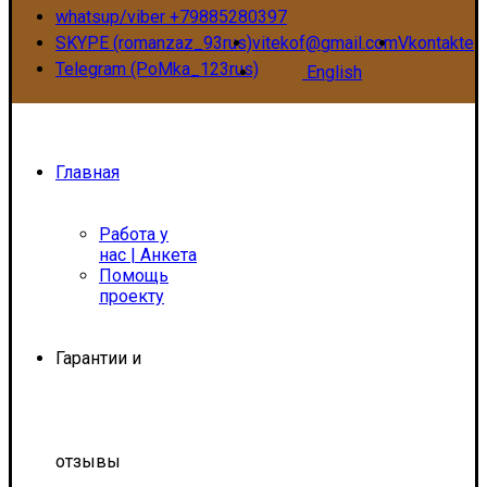
whatsup/viber +79885280397
SKYPE (romanzaz_93rus)
vitekof@gmail.com
Vkontakte
Telegram (PoMka_123rus)
English
Главная
Работа у
нас | Анкета
Помощь
проекту
Гарантии и
отзывы