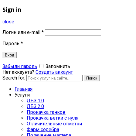
Sign in
close
Логин или e-mail
*
Пароль
*
Вход
Забыли пароль
Запомнить
Нет аккаунта?
Создать аккаунт
Search for:
Поиск
Главная
Услуги
ЛБЗ 1.0
ЛБЗ 2.0
Прокачка танков
Прокачка ветки с нуля
Отличительные отметки
Фарм серебра
Получение мастера