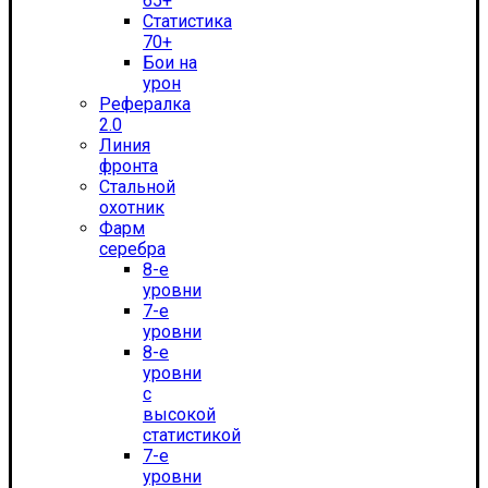
65+
Статистика
70+
Бои на
урон
Рефералка
2.0
Линия
фронта
Стальной
охотник
Фарм
серебра
8-е
уровни
7-е
уровни
8-е
уровни
с
высокой
статистикой
7-е
уровни