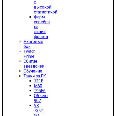
с
высокой
статистикой
Фарм
серебра
на
линии
фронта
Ранговые
бои
Twitch
Prime
Сбитие
звездочек
Обучение
Танки за ГК
121B
M60
T95E6
Объект
907
VK
72.01
(K)