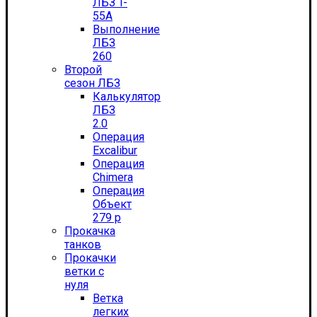
ЛБЗ T-
55А
Выполнение
ЛБЗ
260
Второй
сезон ЛБЗ
Калькулятор
ЛБЗ
2.0
Операция
Excalibur
Операция
Chimera
Операция
Объект
279 р
Прокачка
танков
Прокачки
ветки с
нуля
Ветка
легких