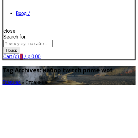
Вход /
close
Search for:
Регистрация
Поиск
Cart (
o
)
0
/
р.
0.00
Tag Archives: набор twitch prime wot
Главная
»
Страница