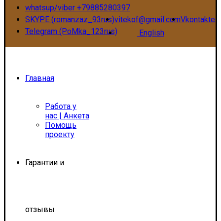
whatsup/viber +79885280397
SKYPE (romanzaz_93rus)
vitekof@gmail.com
Vkontakte
Telegram (PoMka_123rus)
English
Главная
Работа у
нас | Анкета
Помощь
проекту
Гарантии и
отзывы