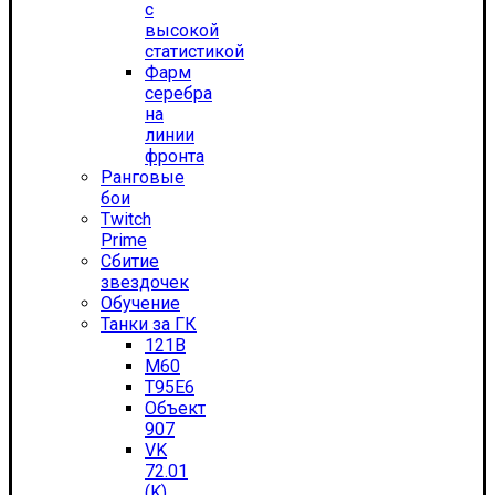
с
высокой
статистикой
Фарм
серебра
на
линии
фронта
Ранговые
бои
Twitch
Prime
Сбитие
звездочек
Обучение
Танки за ГК
121B
M60
T95E6
Объект
907
VK
72.01
(K)