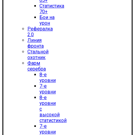
65+
Статистика
70+
Бои на
урон
Рефералка
2.0
Линия
фронта
Стальной
охотник
Фарм
серебра
8-е
уровни
7-е
уровни
8-е
уровни
с
высокой
статистикой
7-е
уровни