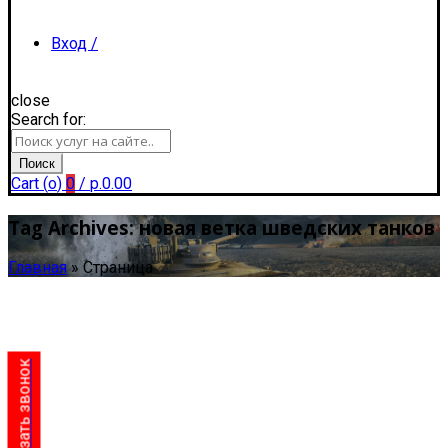
Вход /
close
Search for:
Регистрация
Поиск
Cart (
o
)
0
/
р.
0.00
Tag Archives: новая ветка шведских танков
Главная
»
Страница
Заказать звонок