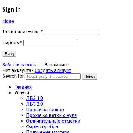
Sign in
close
Логин или e-mail
*
Пароль
*
Вход
Забыли пароль
Запомнить
Нет аккаунта?
Создать аккаунт
Search for:
Поиск
Главная
Услуги
ЛБЗ 1.0
ЛБЗ 2.0
Прокачка танков
Прокачка ветки с нуля
Отличительные отметки
Фарм серебра
Получение мастера