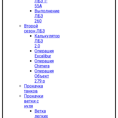
ЛБЗ T-
55А
Выполнение
ЛБЗ
260
Второй
сезон ЛБЗ
Калькулятор
ЛБЗ
2.0
Операция
Excalibur
Операция
Chimera
Операция
Объект
279 р
Прокачка
танков
Прокачки
ветки с
нуля
Ветка
легких