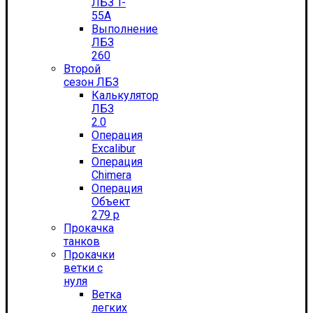
ЛБЗ T-
55А
Выполнение
ЛБЗ
260
Второй
сезон ЛБЗ
Калькулятор
ЛБЗ
2.0
Операция
Excalibur
Операция
Chimera
Операция
Объект
279 р
Прокачка
танков
Прокачки
ветки с
нуля
Ветка
легких