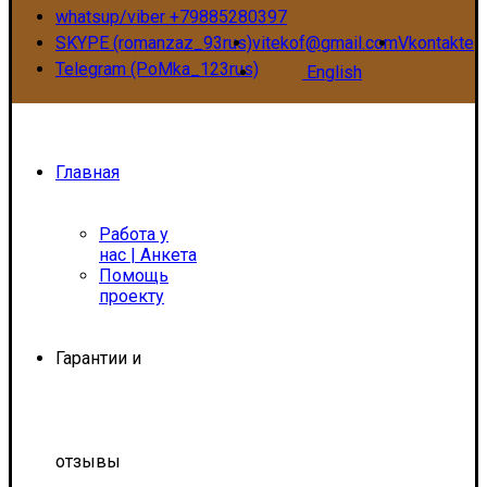
whatsup/viber +79885280397
SKYPE (romanzaz_93rus)
vitekof@gmail.com
Vkontakte
Telegram (PoMka_123rus)
English
Главная
Работа у
нас | Анкета
Помощь
проекту
Гарантии и
отзывы