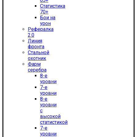
65+
Статистика
70+
Бои на
урон
Рефералка
2.0
Линия
фронта
Стальной
охотник
Фарм
серебра
8-е
уровни
7-е
уровни
8-е
уровни
с
высокой
статистикой
7-е
уровни