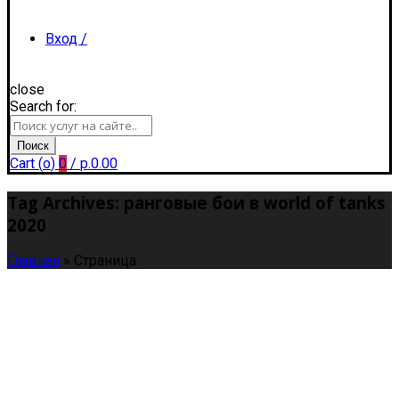
Вход /
close
Search for:
Регистрация
Поиск
Cart (
o
)
0
/
р.
0.00
Tag Archives: ранговые бои в world of tanks
2020
Главная
»
Страница