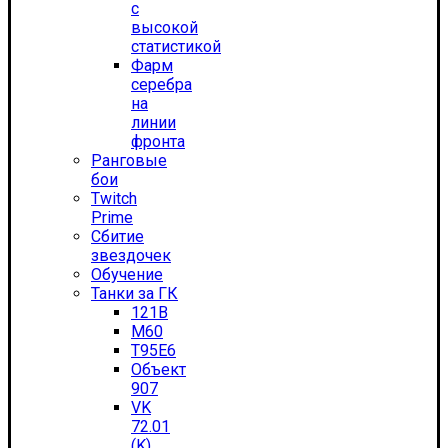
с
высокой
статистикой
Фарм
серебра
на
линии
фронта
Ранговые
бои
Twitch
Prime
Сбитие
звездочек
Обучение
Танки за ГК
121B
M60
T95E6
Объект
907
VK
72.01
(K)