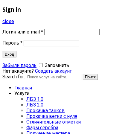
Sign in
close
Логин или e-mail
*
Пароль
*
Вход
Забыли пароль
Запомнить
Нет аккаунта?
Создать аккаунт
Search for:
Поиск
Главная
Услуги
ЛБЗ 1.0
ЛБЗ 2.0
Прокачка танков
Прокачка ветки с нуля
Отличительные отметки
Фарм серебра
Получение мастера