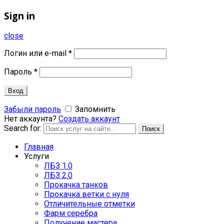
Sign in
close
Логин или e-mail
*
Пароль
*
Вход
Забыли пароль
Запомнить
Нет аккаунта?
Создать аккаунт
Search for:
Поиск
Главная
Услуги
ЛБЗ 1.0
ЛБЗ 2.0
Прокачка танков
Прокачка ветки с нуля
Отличительные отметки
Фарм серебра
Получение мастера