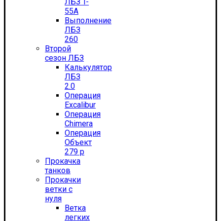
ЛБЗ T-
55А
Выполнение
ЛБЗ
260
Второй
сезон ЛБЗ
Калькулятор
ЛБЗ
2.0
Операция
Excalibur
Операция
Chimera
Операция
Объект
279 р
Прокачка
танков
Прокачки
ветки с
нуля
Ветка
легких