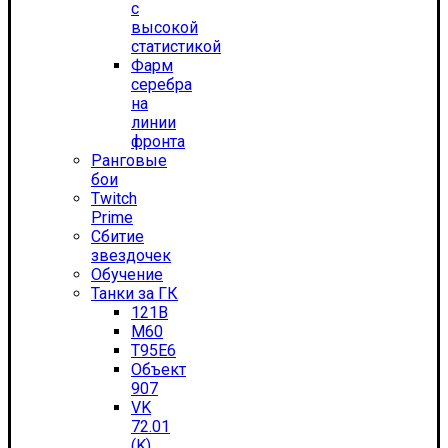
с
высокой
статистикой
Фарм
серебра
на
линии
фронта
Ранговые
бои
Twitch
Prime
Сбитие
звездочек
Обучение
Танки за ГК
121B
M60
T95E6
Объект
907
VK
72.01
(K)