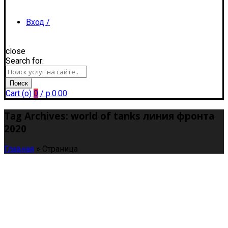
Вход /
close
Search for:
Регистрация
Поиск
Cart (
o
)
0
/
р.
0.00
Tag Archives: world of tanks линия фронта
2020
Главная
»
Страница