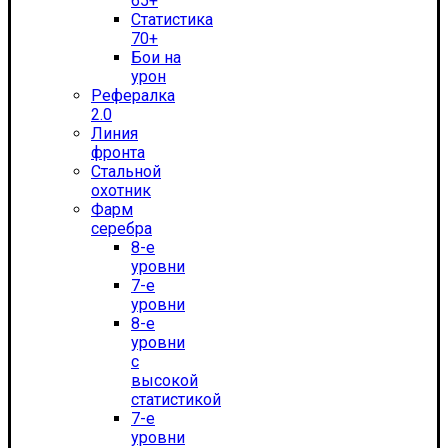
65+
Статистика
70+
Бои на
урон
Рефералка
2.0
Линия
фронта
Стальной
охотник
Фарм
серебра
8-е
уровни
7-е
уровни
8-е
уровни
с
высокой
статистикой
7-е
уровни