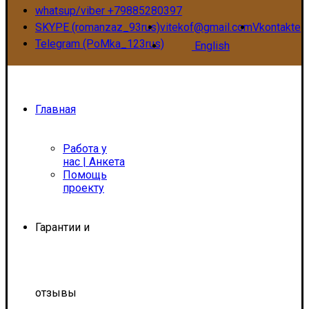
whatsup/viber +79885280397
SKYPE (romanzaz_93rus)
vitekof@gmail.com
Vkontakte
Telegram (PoMka_123rus)
English
Главная
Работа у
нас | Анкета
Помощь
проекту
Гарантии и
отзывы