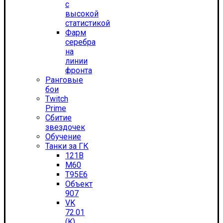
с
высокой
статистикой
Фарм
серебра
на
линии
фронта
Ранговые
бои
Twitch
Prime
Сбитие
звездочек
Обучение
Танки за ГК
121B
M60
T95E6
Объект
907
VK
72.01
(K)