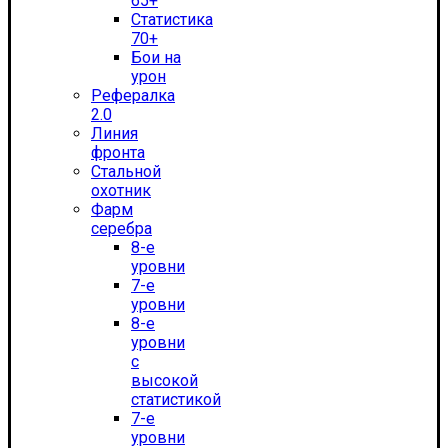
65+
Статистика
70+
Бои на
урон
Рефералка
2.0
Линия
фронта
Стальной
охотник
Фарм
серебра
8-е
уровни
7-е
уровни
8-е
уровни
с
высокой
статистикой
7-е
уровни