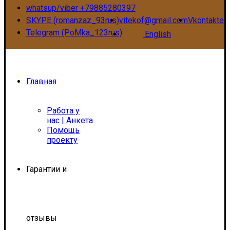
whatsup/viber +79885280397
SKYPE (romanzaz_93rus)
vitekof@gmail.com
Vkontakte
Telegram (PoMka_123rus)
English
Главная
Работа у
нас | Анкета
Помощь
проекту
Гарантии и
отзывы