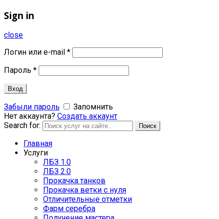
Sign in
close
Логин или e-mail
*
Пароль
*
Вход
Забыли пароль
Запомнить
Нет аккаунта?
Создать аккаунт
Search for:
Поиск
Главная
Услуги
ЛБЗ 1.0
ЛБЗ 2.0
Прокачка танков
Прокачка ветки с нуля
Отличительные отметки
Фарм серебра
Получение мастера