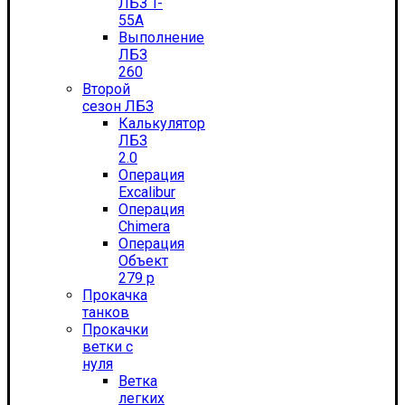
ЛБЗ T-
55А
Выполнение
ЛБЗ
260
Второй
сезон ЛБЗ
Калькулятор
ЛБЗ
2.0
Операция
Excalibur
Операция
Chimera
Операция
Объект
279 р
Прокачка
танков
Прокачки
ветки с
нуля
Ветка
легких