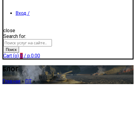
Вход /
close
Search for:
Регистрация
Поиск
Cart (
o
)
0
/
р.
0.00
БЛОГ
Главная
»
ПТ
»