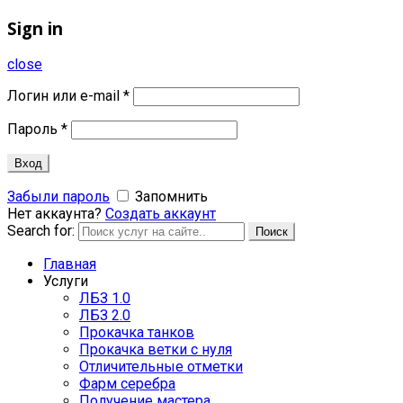
Sign in
close
Логин или e-mail
*
Пароль
*
Вход
Забыли пароль
Запомнить
Нет аккаунта?
Создать аккаунт
Search for:
Поиск
Главная
Услуги
ЛБЗ 1.0
ЛБЗ 2.0
Прокачка танков
Прокачка ветки с нуля
Отличительные отметки
Фарм серебра
Получение мастера