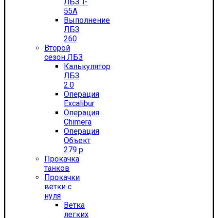
ЛБЗ T-
55А
Выполнение
ЛБЗ
260
Второй
сезон ЛБЗ
Калькулятор
ЛБЗ
2.0
Операция
Excalibur
Операция
Chimera
Операция
Объект
279 р
Прокачка
танков
Прокачки
ветки с
нуля
Ветка
легких