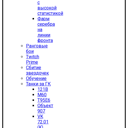
с
высокой
статистикой
Фарм
серебра
на
линии
фронта
Ранговые
бои
Twitch
Prime
Сбитие
звездочек
Обучение
Танки за ГК
121B
M60
T95E6
Объект
907
VK
72.01
(K)