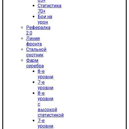
65+
Статистика
70+
Бои на
урон
Рефералка
2.0
Линия
фронта
Стальной
охотник
Фарм
серебра
8-е
уровни
7-е
уровни
8-е
уровни
с
высокой
статистикой
7-е
уровни