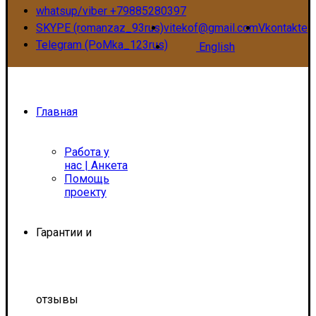
whatsup/viber +79885280397
SKYPE (romanzaz_93rus)
vitekof@gmail.com
Vkontakte
Telegram (PoMka_123rus)
English
Главная
Работа у
нас | Анкета
Помощь
проекту
Гарантии и
отзывы