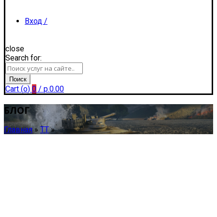
Вход /
close
Search for:
Регистрация
Поиск
Cart (
o
)
0
/
р.
0.00
БЛОГ
Главная
»
ТТ
»