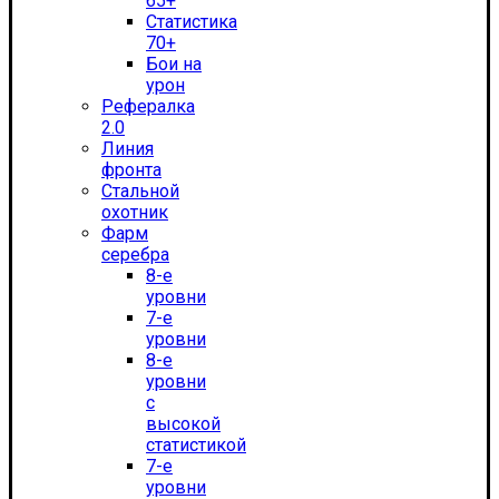
65+
Статистика
70+
Бои на
урон
Рефералка
2.0
Линия
фронта
Стальной
охотник
Фарм
серебра
8-е
уровни
7-е
уровни
8-е
уровни
с
высокой
статистикой
7-е
уровни