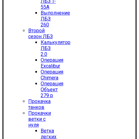
ЛБЗ T-
55А
Выполнение
ЛБЗ
260
Второй
сезон ЛБЗ
Калькулятор
ЛБЗ
2.0
Операция
Excalibur
Операция
Chimera
Операция
Объект
279 р
Прокачка
танков
Прокачки
ветки с
нуля
Ветка
легких