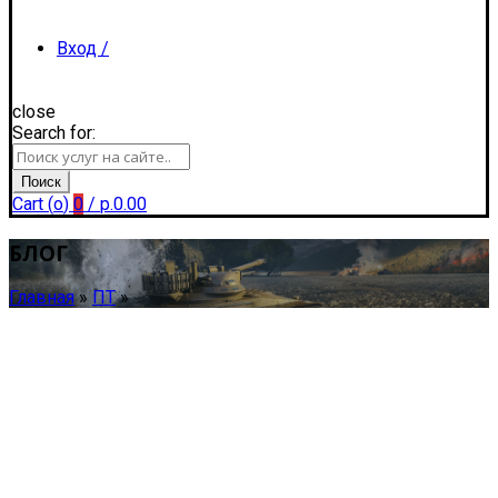
Вход /
close
Search for:
Регистрация
Поиск
Cart (
o
)
0
/
р.
0.00
БЛОГ
Главная
»
ПТ
»