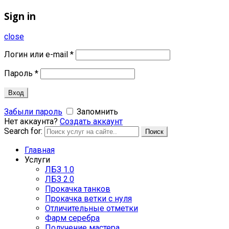
Sign in
close
Логин или e-mail
*
Пароль
*
Вход
Забыли пароль
Запомнить
Нет аккаунта?
Создать аккаунт
Search for:
Поиск
Главная
Услуги
ЛБЗ 1.0
ЛБЗ 2.0
Прокачка танков
Прокачка ветки с нуля
Отличительные отметки
Фарм серебра
Получение мастера