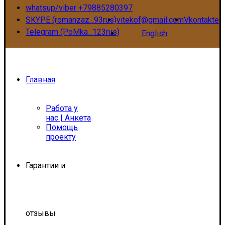
whatsup/viber +79885280397
SKYPE (romanzaz_93rus)
vitekof@gmail.com
Vkontakte
Telegram (PoMka_123rus)
English
Главная
Работа у
нас | Анкета
Помощь
проекту
Гарантии и
отзывы