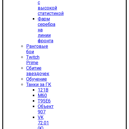
с
высокой
статистикой
Фарм
серебра
на
линии
фронта
Ранговые
бои
Twitch
Prime
Сбитие
звездочек
Обучение
Танки за ГК
121B
M60
T95E6
Объект
907
VK
72.01
(K)