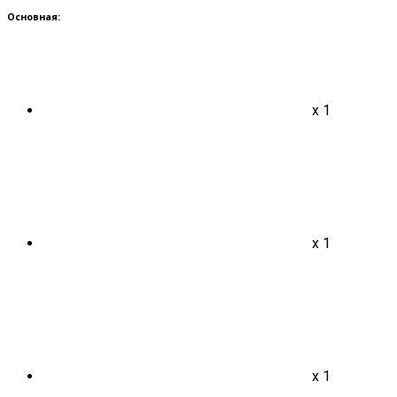
Основная:
x 1
x 1
x 1