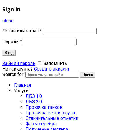
Sign in
close
Логин или e-mail
*
Пароль
*
Вход
Забыли пароль
Запомнить
Нет аккаунта?
Создать аккаунт
Search for:
Поиск
Главная
Услуги
ЛБЗ 1.0
ЛБЗ 2.0
Прокачка танков
Прокачка ветки с нуля
Отличительные отметки
Фарм серебра
Получение мастера