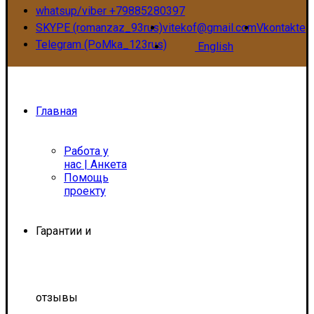
whatsup/viber +79885280397
SKYPE (romanzaz_93rus)
vitekof@gmail.com
Vkontakte
Telegram (PoMka_123rus)
English
Главная
Работа у
нас | Анкета
Помощь
проекту
Гарантии и
отзывы