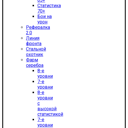
65+
Статистика
70+
Бои на
урон
Рефералка
2.0
Линия
фронта
Стальной
охотник
Фарм
серебра
8-е
уровни
7-е
уровни
8-е
уровни
с
высокой
статистикой
7-е
уровни