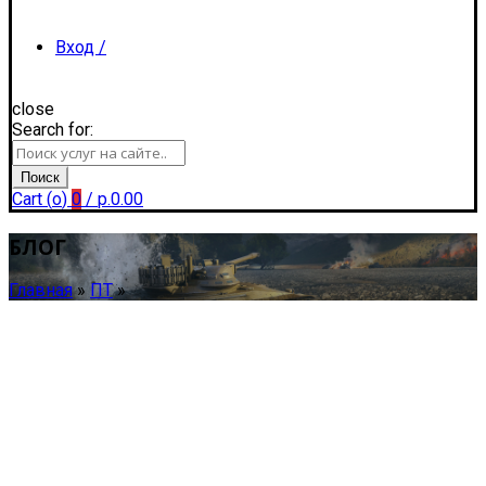
Вход /
close
Search for:
Регистрация
Поиск
Cart (
o
)
0
/
р.
0.00
БЛОГ
Главная
»
ПТ
»