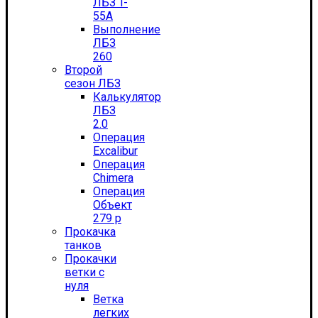
ЛБЗ T-
55А
Выполнение
ЛБЗ
260
Второй
сезон ЛБЗ
Калькулятор
ЛБЗ
2.0
Операция
Excalibur
Операция
Chimera
Операция
Объект
279 р
Прокачка
танков
Прокачки
ветки с
нуля
Ветка
легких