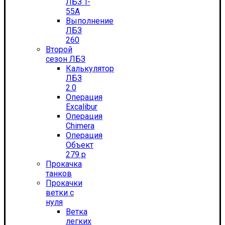
ЛБЗ T-
55А
Выполнение
ЛБЗ
260
Второй
сезон ЛБЗ
Калькулятор
ЛБЗ
2.0
Операция
Excalibur
Операция
Chimera
Операция
Объект
279 р
Прокачка
танков
Прокачки
ветки с
нуля
Ветка
легких