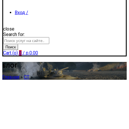
Вход /
close
Search for:
Регистрация
Поиск
Cart (
o
)
0
/
р.
0.00
БЛОГ
Главная
»
СТ
»