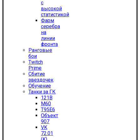
с
высокой
статистикой
Фарм
серебра
на
линии
фронта
Ранговые
бои
Twitch
Prime
Сбитие
звездочек
Обучение
Танки за ГК
121B
M60
T95E6
Объект
907
VK
72.01
(K)