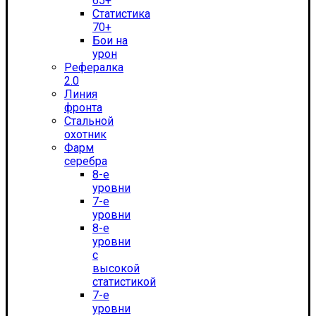
65+
Статистика
70+
Бои на
урон
Рефералка
2.0
Линия
фронта
Стальной
охотник
Фарм
серебра
8-е
уровни
7-е
уровни
8-е
уровни
с
высокой
статистикой
7-е
уровни