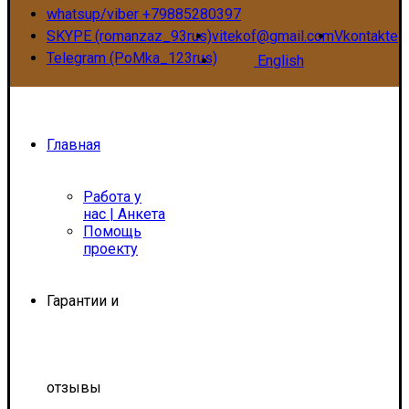
whatsup/viber +79885280397
SKYPE (romanzaz_93rus)
vitekof@gmail.com
Vkontakte
Telegram (PoMka_123rus)
English
Главная
Работа у
нас | Анкета
Помощь
проекту
Гарантии и
отзывы