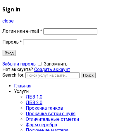
Sign in
close
Логин или e-mail
*
Пароль
*
Вход
Забыли пароль
Запомнить
Нет аккаунта?
Создать аккаунт
Search for:
Поиск
Главная
Услуги
ЛБЗ 1.0
ЛБЗ 2.0
Прокачка танков
Прокачка ветки с нуля
Отличительные отметки
Фарм серебра
Получение мастера