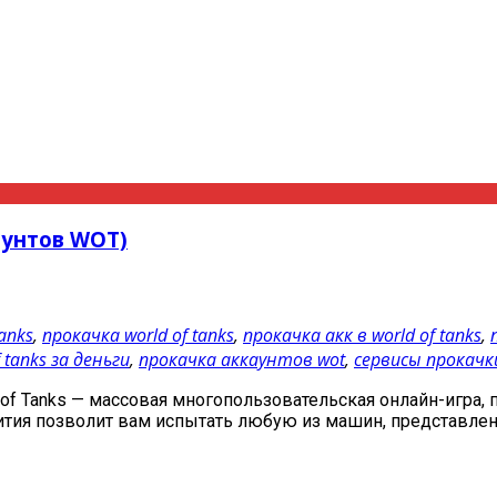
аунтов WOT)
anks
,
прокачка world of tanks
,
прокачка акк в world of tanks
,
 tanks за деньги
,
прокачка аккаунтов wot
,
сервисы прокачк
ld of Tanks — массовая многопользовательская онлайн-иг
ития позволит вам испытать любую из машин, представленн