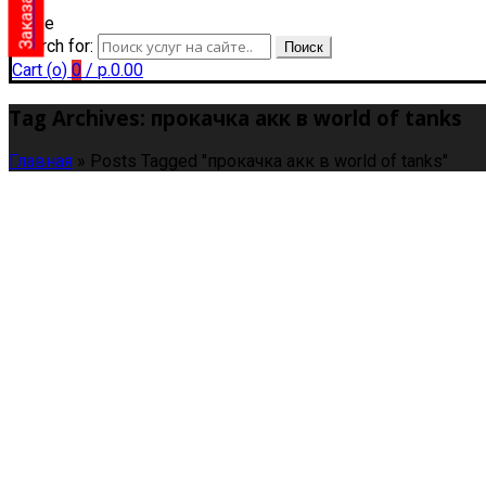
close
Search for:
Поиск
Cart (
o
)
0
/
р.
0.00
Tag Archives: прокачка акк в world of tanks
Главная
»
Posts Tagged "прокачка акк в world of tanks"