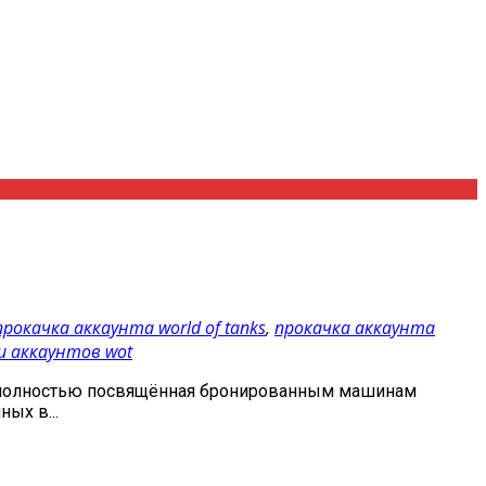
прокачка аккаунта world of tanks
,
прокачка аккаунта
и аккаунтов wot
ра, полностью посвящённая бронированным машинам
ых в...