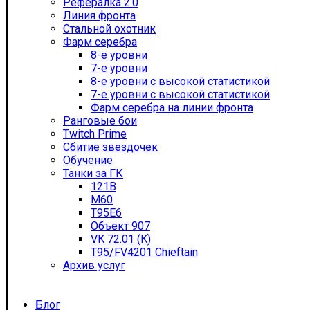
Рефералка 2.0
Линия фронта
Стальной охотник
Фарм серебра
8-е уровни
7-е уровни
8-е уровни с высокой статистикой
7-е уровни с высокой статистикой
Фарм серебра на линии фронта
Ранговые бои
Twitch Prime
Сбитие звездочек
Обучение
Танки за ГК
121B
M60
T95E6
Объект 907
VK 72.01 (K)
T95/FV4201 Chieftain
Архив услуг
Блог