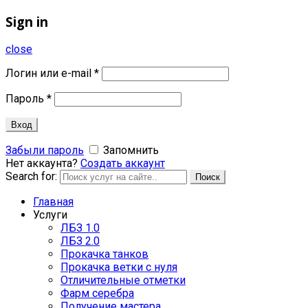
Sign in
close
Логин или e-mail
*
Пароль
*
Вход
Забыли пароль
Запомнить
Нет аккаунта?
Создать аккаунт
Search for:
Поиск
Главная
Услуги
ЛБЗ 1.0
ЛБЗ 2.0
Прокачка танков
Прокачка ветки с нуля
Отличительные отметки
Фарм серебра
Получение мастера