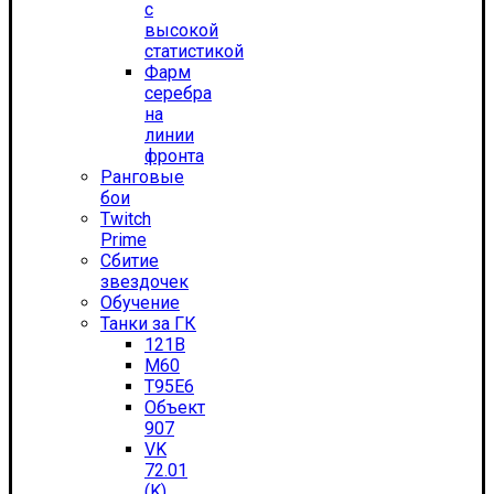
с
высокой
статистикой
Фарм
серебра
на
линии
фронта
Ранговые
бои
Twitch
Prime
Сбитие
звездочек
Обучение
Танки за ГК
121B
M60
T95E6
Объект
907
VK
72.01
(K)