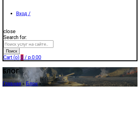
Вход /
close
Search for:
Регистрация
Поиск
Cart (
o
)
0
/
р.
0.00
БЛОГ
Главная
»
Блок
»