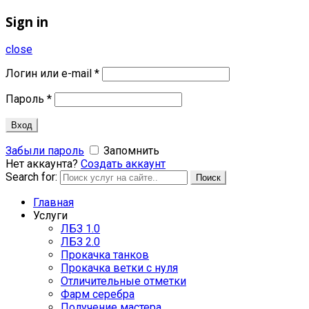
Sign in
close
Логин или e-mail
*
Пароль
*
Вход
Забыли пароль
Запомнить
Нет аккаунта?
Создать аккаунт
Search for:
Поиск
Главная
Услуги
ЛБЗ 1.0
ЛБЗ 2.0
Прокачка танков
Прокачка ветки с нуля
Отличительные отметки
Фарм серебра
Получение мастера