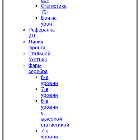
65+
Статистика
70+
Бои на
урон
Рефералка
2.0
Линия
фронта
Стальной
охотник
Фарм
серебра
8-е
уровни
7-е
уровни
8-е
уровни
с
высокой
статистикой
7-е
уровни