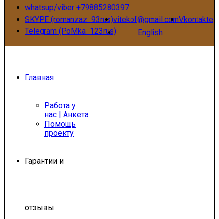
whatsup/viber +79885280397
SKYPE (romanzaz_93rus)
vitekof@gmail.com
Vkontakte
Telegram (PoMka_123rus)
English
Главная
Работа у
нас | Анкета
Помощь
проекту
Гарантии и
отзывы