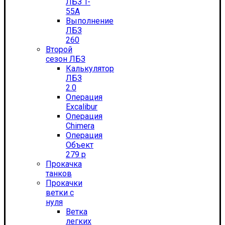
ЛБЗ T-
55А
Выполнение
ЛБЗ
260
Второй
сезон ЛБЗ
Калькулятор
ЛБЗ
2.0
Операция
Excalibur
Операция
Chimera
Операция
Объект
279 р
Прокачка
танков
Прокачки
ветки с
нуля
Ветка
легких