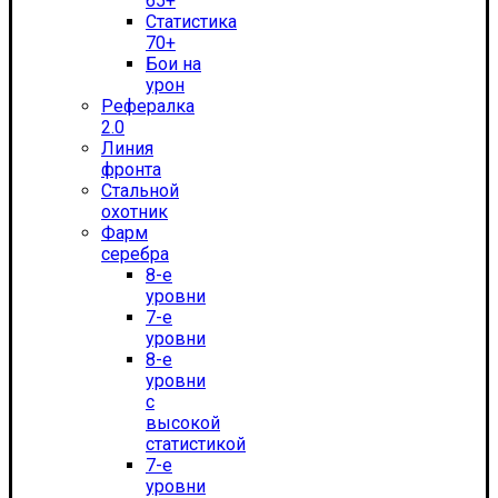
65+
Статистика
70+
Бои на
урон
Рефералка
2.0
Линия
фронта
Стальной
охотник
Фарм
серебра
8-е
уровни
7-е
уровни
8-е
уровни
с
высокой
статистикой
7-е
уровни