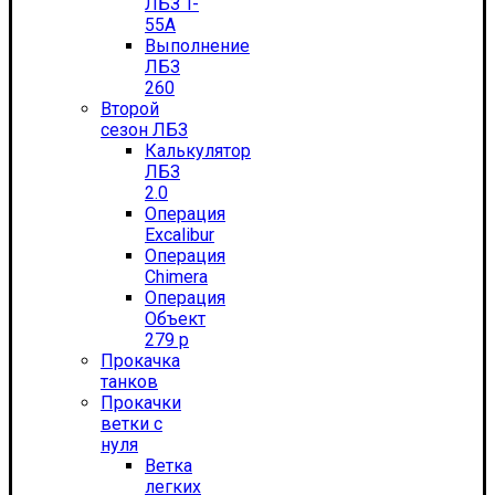
ЛБЗ T-
55А
Выполнение
ЛБЗ
260
Второй
сезон ЛБЗ
Калькулятор
ЛБЗ
2.0
Операция
Excalibur
Операция
Chimera
Операция
Объект
279 р
Прокачка
танков
Прокачки
ветки с
нуля
Ветка
легких