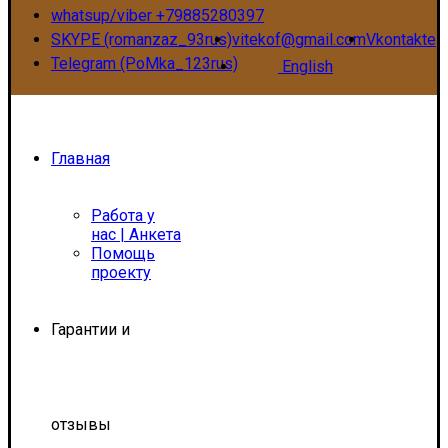
whatsup/viber +79885280397
SKYPE (romanzaz_93rus)
vitekof@gmail.com
Vkontakte
Telegram (PoMka_123rus)
English
Главная
Работа у
нас | Анкета
Помощь
проекту
Гарантии и
отзывы