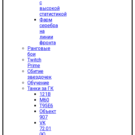
с
высокой
статистикой
Фарм
серебра
на
линии
фронта
Ранговые
бои
Twitch
Prime
Сбитие
звездочек
Обучение
Танки за ГК
121B
M60
T95E6
Объект
907
VK
72.01
(K)