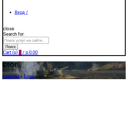
Вход /
close
Search for:
Регистрация
Поиск
Cart (
o
)
0
/
р.
0.00
БЛОГ
Главная
»
Блок
»