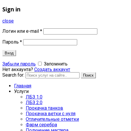
Sign in
close
Логин или e-mail
*
Пароль
*
Вход
Забыли пароль
Запомнить
Нет аккаунта?
Создать аккаунт
Search for:
Поиск
Главная
Услуги
ЛБЗ 1.0
ЛБЗ 2.0
Прокачка танков
Прокачка ветки с нуля
Отличительные отметки
Фарм серебра
Получение мастера