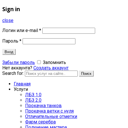
Sign in
close
Логин или e-mail
*
Пароль
*
Вход
Забыли пароль
Запомнить
Нет аккаунта?
Создать аккаунт
Search for:
Поиск
Главная
Услуги
ЛБЗ 1.0
ЛБЗ 2.0
Прокачка танков
Прокачка ветки с нуля
Отличительные отметки
Фарм серебра
Получение мастера