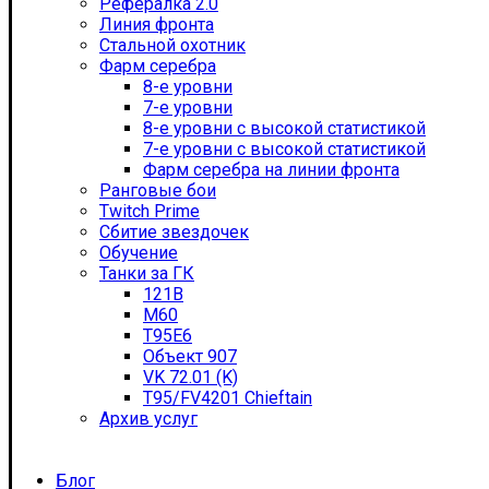
Рефералка 2.0
Линия фронта
Стальной охотник
Фарм серебра
8-е уровни
7-е уровни
8-е уровни с высокой статистикой
7-е уровни с высокой статистикой
Фарм серебра на линии фронта
Ранговые бои
Twitch Prime
Сбитие звездочек
Обучение
Танки за ГК
121B
M60
T95E6
Объект 907
VK 72.01 (K)
T95/FV4201 Chieftain
Архив услуг
Блог