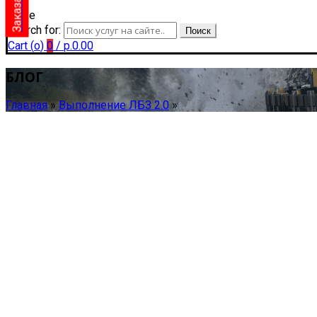
close
Search for:
Поиск
Cart (
o
)
0
/
р.
0.00
БЛОГ
Главная
»
Выполнение ЛБЗ 2.0
»