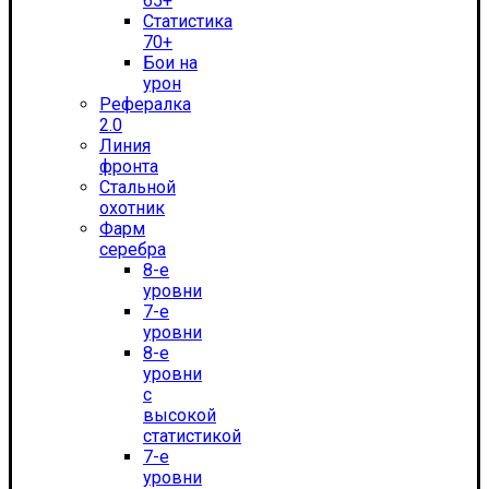
65+
Статистика
70+
Бои на
урон
Рефералка
2.0
Линия
фронта
Стальной
охотник
Фарм
серебра
8-е
уровни
7-е
уровни
8-е
уровни
с
высокой
статистикой
7-е
уровни