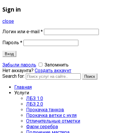
Sign in
close
Логин или e-mail
*
Пароль
*
Вход
Забыли пароль
Запомнить
Нет аккаунта?
Создать аккаунт
Search for:
Поиск
Главная
Услуги
ЛБЗ 1.0
ЛБЗ 2.0
Прокачка танков
Прокачка ветки с нуля
Отличительные отметки
Фарм серебра
Получение мастера