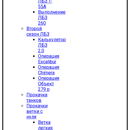
ЛБЗ T-
55А
Выполнение
ЛБЗ
260
Второй
сезон ЛБЗ
Калькулятор
ЛБЗ
2.0
Операция
Excalibur
Операция
Chimera
Операция
Объект
279 р
Прокачка
танков
Прокачки
ветки с
нуля
Ветка
легких