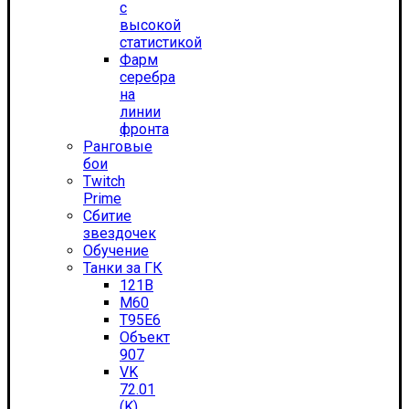
с
высокой
статистикой
Фарм
серебра
на
линии
фронта
Ранговые
бои
Twitch
Prime
Сбитие
звездочек
Обучение
Танки за ГК
121B
M60
T95E6
Объект
907
VK
72.01
(K)