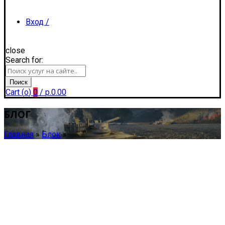
Вход /
close
Search for:
Регистрация
Поиск
Cart (
o
)
0
/
р.
0.00
БЛОГ
Главная
»
Блок
»