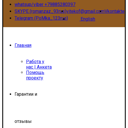
whatsup/viber +79885280397
SKYPE (romanzaz_93rus)
vitekof@gmail.com
Vkontakte
Telegram (PoMka_123rus)
English
Главная
Работа у
нас | Анкета
Помощь
проекту
Гарантии и
отзывы